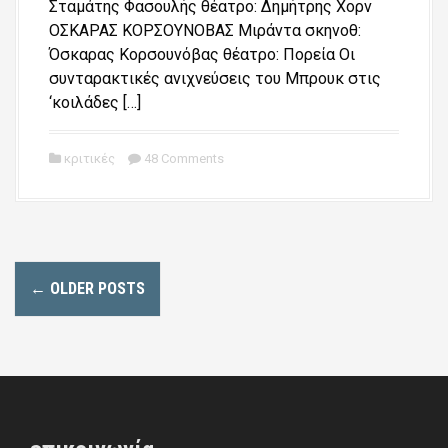
Σταμάτης Φασουλής θέατρο: Δημήτρης Χορν
ΟΣΚΑΡΑΣ ΚΟΡΣΟΥΝΟΒΑΣ Μιράντα σκηνοθ:
Όσκαρας Κορσουνόβας θέατρο: Πορεία Οι
συνταρακτικές ανιχνεύσεις του Μπρουκ στις
‘κοιλάδες […]
κριτικές
48 Comments
P
←
OLDER POSTS
o
s
t
s
n
a